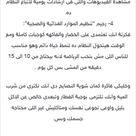
مشاهدة الفيديوهات واللى فى ارشادات يومية لاتباع النظام
ده.
4- رجيم “تنظيم الموارد الغذائية والصحية”:
فكرتة انك تعتمدى على الخضار والفاكهه كوجبات كاملة ومع
الوقت هيتحول النظام ده لنمط حياة دائم وهو مناسب
للناس اللى مش بتحب الرياضه لانه بيحتاج من 10 الى 15
دقيقه من المشى بس كل يوم .
وخليكى فاكرة كمان شوية النصايح دى انك تكترى من شرب
الميه وانك تلتزمى بوجبة الفطار وتبعدى خالص عن الاكل
بليل واوعى تجوعى نفسك ومتاكليش غير اللى محتاجه
جسمك وبس.