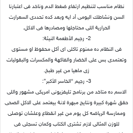
نظام مناسب لتنظيم ارتفاع ضغط الدم وناخد فى اعتبارنا
السن ونشاطك اليومى أد ايه وبعد كده تحددى السعرارت
الحرارية ال
لى محتاجلها ومصادرها فى الاكل.
2- رجيم الأطعمة النيئة:
فى النظام ده ممنوع تاكلى اى أكل محفوظ او مستوى
وتعتمدى بس على الخضار والفاكهة والمكسرات والبقوليات
زى ماهيا من غير طبخ.
3- رجيم “الخاسر الأكبر”:
الاسم ده متاخد من برنامج تليفزيونى امريكى مشهور واللى
حقق شهرة كبيرة ونتايج مبهرة لانة بيعتمد على الاكل الصحى
وممارسة الرياضه كل يوم من غير انقطاع وعلشان توصلى
للوزن المثالى لازم تشترى الكتاب وكمان تسجلى فى