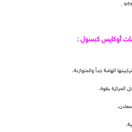
نات أوكايس كبسول :
بتها الهامة جداً والمتوازنة،
 المركزة بقوة،
معادن،
ة،