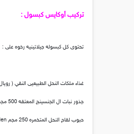
تركيب أوكايس كبسول :
تحتوى كل كبسوله جيلاتينيه رخوه على :
غذاء ملكات النحل الطبيعيى النقي ( رويال جيلي ) al royal jelly
جذور نبات ال الجنسينج المعتقه 500 مجم ginseng root .
حبوب لقاح النحل المتخمره 250 مجم bee pollen .