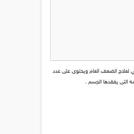
Okays Capsule أوكايس كبسول مكمل غذائي لعلاج الضعف العام ويحتوى على عدد
ه التى يفقدها الجسم .