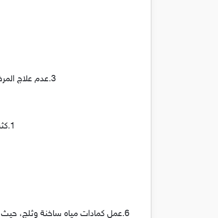
3.عدم علاج المرض قد يؤدي إلى ضعف وضمور في العضلات التي تغذيها تفرعات العصب الوركي.
1.كثرة شرب الماء، حيث يحافظ ذلك على تقليل الالتهاب، وترطيب الجسم.
6.عمل كمادات مياه ساخنة وثلج، حيث ت