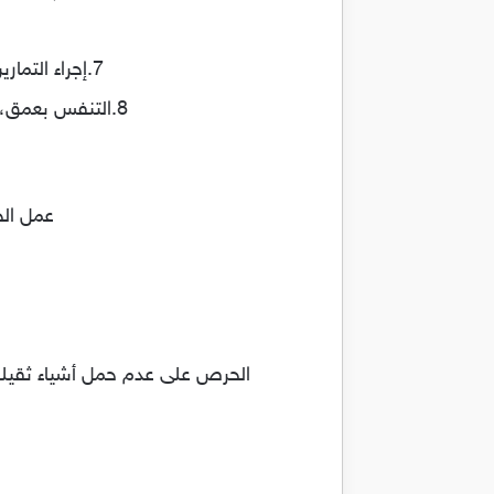
7.إجراء التمارين الرياضية، فهى تساعد على تخفيف الألم، وذلك مثل رياضة المشى والسباحة.
8.التنفس بعمق، فهو يساعد في الحصول على كمية أكبر من الأكسجين ليصل إلى كل خلية بالجسم.
عمل الج
الحرص على عدم حمل أشياء ثقيل