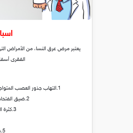
اسبا
يعتبر مرض عرق النسا، من الأمراض الت
الفقرى أسفل
1.التهاب جذور العصب المتواجد في منطقة الفقرات القطنية أسفل الظهر، الذى يكون ناتج عن إنزلاق غضروفي في الفقرات.
2.ضيق الفتحات التى تخرج منها العصاب المكونة للعصب الوركى، أو ضيق في ا
3.كثرة المشى أو الوقوف عند كبار السن، وحدوث خشونة تؤدى لظهور عرق النسا.
5.قد يكون السبب وراثى نتيجة غنزلاق غضروفي في الفقرات القطنية.