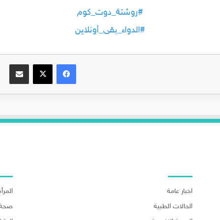
#روشتة_دوت_كوم
#الدواء_بقى_أونلاين
فيسبوك
‫X
مشاركة عبر البريد
اهم الاقسام
اهم ا
اخبار عامة
المرأة
الحالات الطبية
صحة 