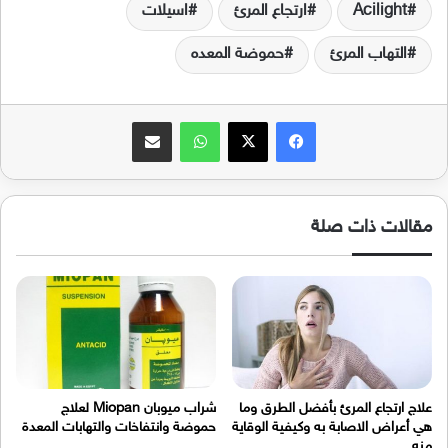
Acilight
ارتجاع المرئ
اسيلات
التهاب المرئ
حموضة المعده
فيسبوك
‫X
واتساب
مشاركة عبر البريد
مقالات ذات صلة
علاج ارتجاع المرئ بأفضل الطرق وما
شراب ميوبان Miopan لعلاج
هي أعراض الاصابة به وكيفية الوقاية
حموضة وانتفاخات والتهابات المعدة
منه