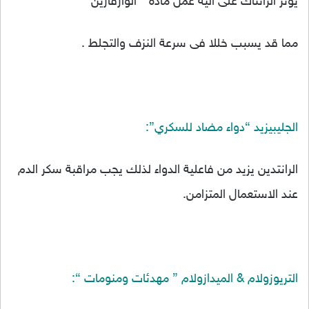
يؤثر الزانتاك على آلية عمل مادة ” الوارفارين ”
مما قد يسبب خللا فى سرعة النزف والتجلط .
الجليبيزيد “دواء مضاد للسكري”:
الرانتدين يزيد من فاعلية الدواء لذلك يجب مراقبة سكر الدم
عند الاستعمال المتزامن.
التريوزولام & الميدازولام ” مهدئات ومنومات “: