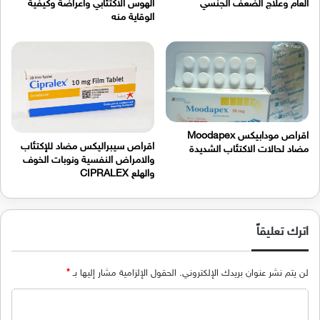
العام وعلاج الضعف الجنسي
الهوس الاكتئابي واعراضة وكيفية
الوقاية منه
اقراص مودابيكس Moodapex
اقراص سيبراليكس مضاد للإكتئاب
مضاد لحالات الاكتئاب الشديدة
والامراض النفسية ونوبات الخوف
والهلع CIPRALEX
اترك تعليقاً
لن يتم نشر عنوان بريدك الإلكتروني.
الحقول الإلزامية مشار إليها بـ
*
ا