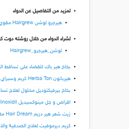
لمزيد من التفاصيل عن الدواء
هيرجرو لوشن Hairgrew مقوي ومغذي لبصيلات الشعر لعلاج تساقط الشعر والثعلبة
لشراء الدواء من خلال روشته دوت ك
لوشن_هيرجرو_Hairgrew
بخاخ هير باك للقضاء علي تساقط الشعر و
هيرباتون Herba Ton كريم وسبراي للحد من تساقط الشعر وعلاج الصلع والثعلبة
بخاخ بيرفيكتوديل محلول لعلاج تساقط الشع
اقراص و جل مينوكسيديل Minoxidil لعلاج الصلع وتساقط الشعر
زيت شعر هير دريم Hair Dream مغذي ومقوي للشعر لمنع تساقط الشعر
كريم ديرموفيت لعلاج الصدفية والاكزيم