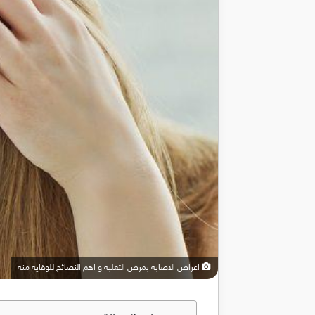
اعراض الاصابه بمرض الثعلبه و اهم النصائح للوقايه منه