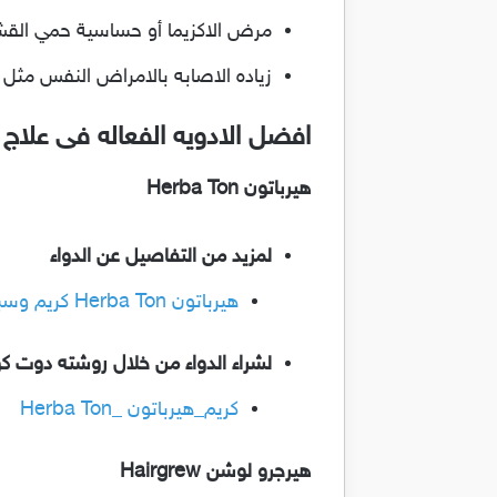
مرض الاكزيما أو حساسية حمي الق
زياده الاصابه بالامراض النفس مثل ا
افضل الادويه الفعاله فى علاج ا
هيرباتون Herba Ton
لمزيد من التفاصيل عن الدواء
هيرباتون Herba Ton كريم وسبراي للحد من تساقط الشعر وعلاج الصلع والثعلبة
لشراء الدواء من خلال روشته دوت ك
كريم_هيرباتون _Herba Ton
هيرجرو لوشن Hairgrew