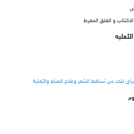
ش
لاكتئاب و القلق المفرط
لثعلبه
وم