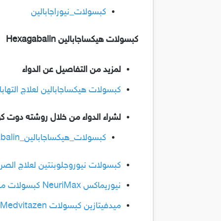
كبسولات_نيوراجابالين
كبسولات هيكساجابالين Hexagabalin
لمزيد من التفاصيل عن الدواء
كبسولات هيكساجابالين لعلاج التهابات الا
لشراء الدواء من خلال روشته دوت ك
كبسولات_هيكساجابالين_Hexagabalin
كبسولات نيوروجلوبنتين لعلاج الصرع وآلم 
نيوريماكس NeuriMax كبسولات مضاد للاكسدة ومقوي للاعصاب ومضاد لالتهاب الاعصاب
ميدفيتازين كبسولات Medvitazen فيتامينات ب لعلاج التهاب الاعصاب ونقص فيتامين ب