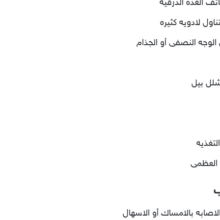
ف الغده الدرقيه
اول لادويه كثيره
الوجه النصفى أو الجذام
شلل بيل
لتغذيه
ع العظمى
ب
اصابه بالامساك أو الاسهال