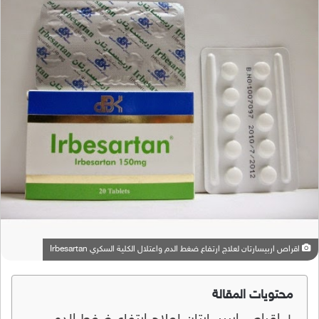
اقراص اربيسارتان لعلاج ارتفاع ضغط الدم واعتلال الكلية السكري Irbesartan
محتويات المقالة