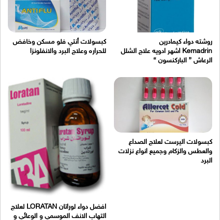
روشته دواء كيمادرين
كبسولات أنتي فلو مسكن وخافض
Kemadrin اشهر ادويه علاج الشلل
للحراره وعلاج البرد والانفلونزا
الرعاش ” الباركنسون “
كبسولات اليرست لعلاج الصداع
والعطس والزكام وجميع انواع نزلات
البرد
افضل دواء لوراتان LORATAN لعلاج
التهاب الانف الموسمي و الوعائي و