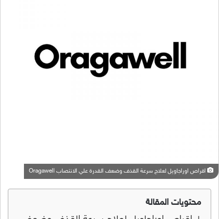
اقراص اوراجاويل لعلاج سرعة القذف وضعف القدرة علي الانتصاب Oragawell
محتويات المقالة