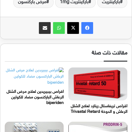
باركينتريت
باركينتريت 1mg
مرض باركنسون
فيسبوك
‫X
واتساب
مشاركة عبر البريد
مقالات ذات صلة
اقراص بيبيريدين لعلاج مرض الشلل
الرعاش الباركنسون مضاد للكولين
biperiden
اقراص تريفاستال ريتارد لعلاج الشلل
الرعاش و الدوخة Trivastal Retard