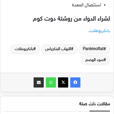
استئصال المعدة
لشراء الدواء من روشتة دوت كوم
بانكريوفلات
Pankreoflat
التهاب البنكرياس
بانكريوفلات
سوء الهضم
فيسبوك
‫X
واتساب
مشاركة عبر البريد
مقالات ذات صلة