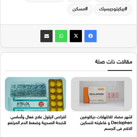
بيكيتوجيسيك
مسكن
فيسبوك
‫X
واتساب
مشاركة عبر البريد
مقالات ذات صلة
اشهر مضاد للالتهابات ديكلوفين
اقراص اتيلول علاج فعال وأساسي
Declophen و فاعليته لتسكين
للذبحة الصدرية وضغط الدم المرتفع
الالام فى الجسم