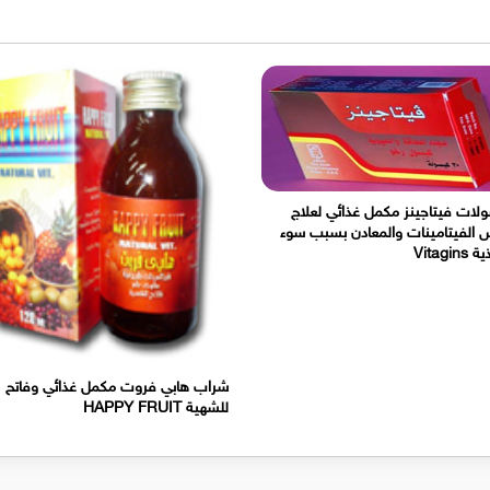
لات فيتاجينز مكمل غذائي لعلاج
الفيتامينات والمعادن بسبب سوء
Vitagins
شراب هابي فروت مكمل غذائي وفاتح
للشهية HAPPY FRUIT