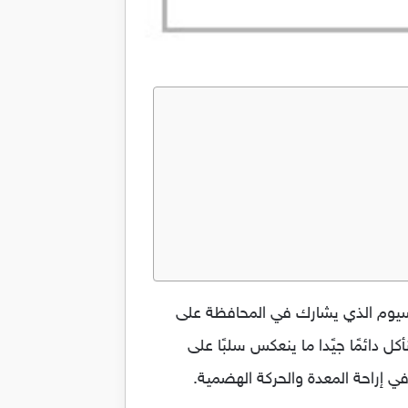
ة على وظيفة الأنزيمات الهضمية Propargile إنه مصدر الكالسيوم الذي يشارك في المحافظة على
ل دائمًا جيًدا ما ينعكس سلبًا على
ي إراحة المعدة والحركة الهضمية.