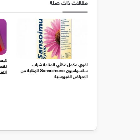
مقالات ذات صلة
كبسو
اقوي مكمل غذائي للمناعة شراب
نقص 
سانسواميون Sansoimune للوقاية من
التغذية 
الامراض الفيروسية