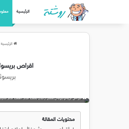
الرئيسية
معلوم
الرئيسية
اقراص بريسوثيوفا
بريسوثيوفال Pressothioval يع
اقراص بريسوثيوفال لعلاج ارتفاع ضغط الدم ،ضغط الدم المرتفع ssothioval
محتويات المقالة