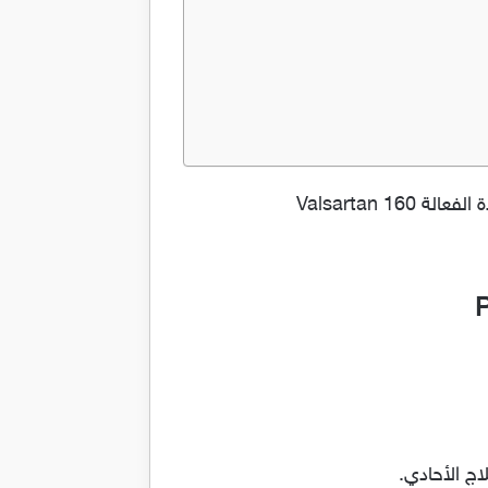
اقراص بريسوثيوفال لعلاج ارتفاع ضغط الدم ،ضغط الدم المرتفع Pressothioval والدواء يحتوي على المادة الفعالة Valsartan 160
ج الأحادي.