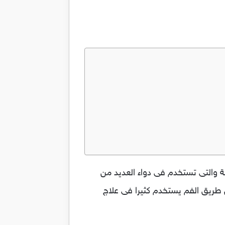
الجلد Betasone هى احد اشهر الأدوية المتاحة والتى تستخدم فى دواء العديد من
 طريق الفم يستخدم كثيرا فى علاج