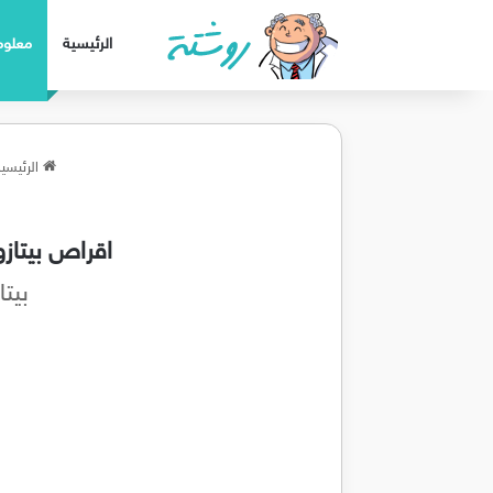
الرئيسية
معلوم
الرئيسية
اقراص بيتازون
بيتازون Betasone لعلاج