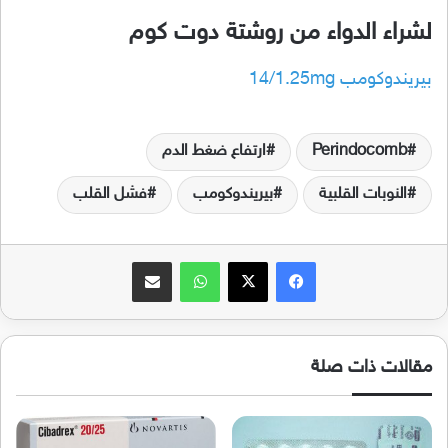
لشراء الدواء من روشتة دوت كوم
بيريندوكومب 14/1.25mg
Perindocomb
ارتفاع ضغط الدم
النوبات القلبية
بيريندوكومب
فشل القلب
فيسبوك
‫X
واتساب
مشاركة عبر البريد
مقالات ذات صلة