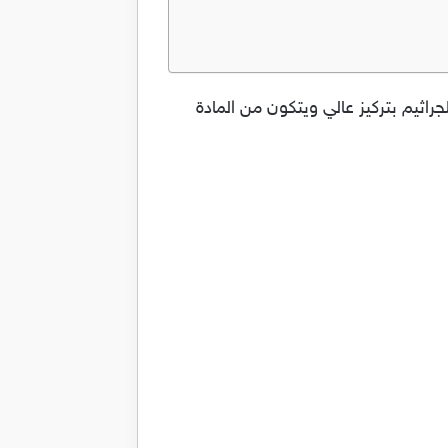
P مضاد حيوي واسع المجال مبيد للجراثيم بتركيز عالي ويتكون من المادة