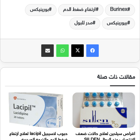
Burinex
ارتفاع ضغط الدم
بورينيكس
بيورينيكس
مدر للبول
فيسبوك
‫X
واتساب
مشاركة عبر البريد
مقالات ذات صلة
اقراص سيلدين لعلاج حالات ضعف
حبوب لاسيبيل lacipil لعلاج ارتفاع
الانتصاب عند الرجال SILDEN
ضغط الدم والذبحه الصدريه