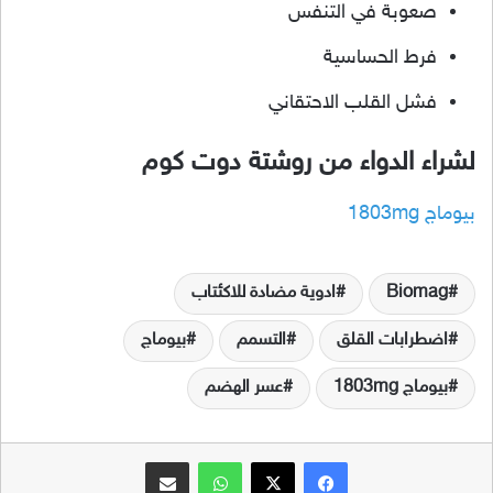
صعوبة في التنفس
فرط الحساسية
فشل القلب الاحتقاني
لشراء الدواء من روشتة دوت كوم
بيوماج 1803mg
Biomag
ادوية مضادة للاكئتاب
اضطرابات القلق
التسمم
بيوماج
بيوماج 1803mg
عسر الهضم
فيسبوك
‫X
واتساب
مشاركة عبر البريد