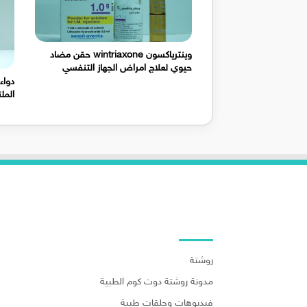
وينترياكسون wintriaxone حقن مضاد
حيوي لعلاج امراض الجهاز التنفسي
دواء
الملتح
روابط هامة
روشتة
مدونة روشتة دوت كوم الطبية
فيديوهات وحلقات طبية