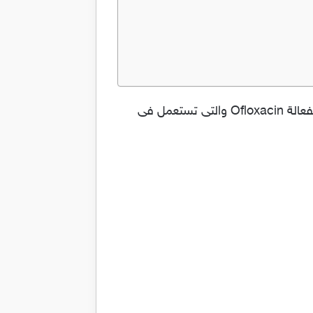
اقراص تاريفان مضاد حيوي لعلاج اصابات العين مثل التهاب الملتحمة Tarivan والدواء يحتوي على المادة الفعالة Ofloxacin والتى تستعمل فى