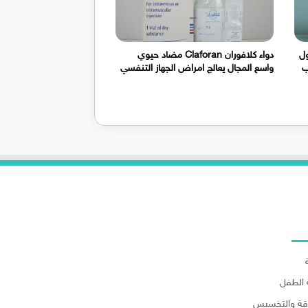
ل
دواء كلافوران Claforan مضاد حيوي
ب
واسع المجال يعالج امراض الجهاز التنفسي
لاقسام
الطفل
اقة والتخسيس