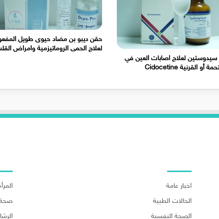
حقن ديبو بن مضاد حيوى طويل المفعو
لعلاج الحمى الروماتيزمية وامراض القل
 سيدوستين لعلاج اصابات العين في
مة أو القرنية Cidocetine
اهم الاقسام
اهم ا
اخبار عامة
المرأة
الحالات الطبية
صحة 
الصحة النفسية
الرش