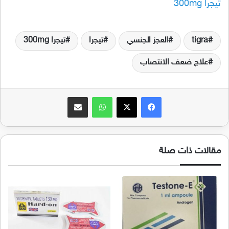
تيجرا 300mg
tigra
العجز الجنسي
تيجرا
تيجرا 300mg
علاج ضعف الانتصاب
فيسبوك
‫X
واتساب
مشاركة عبر البريد
مقالات ذات صلة