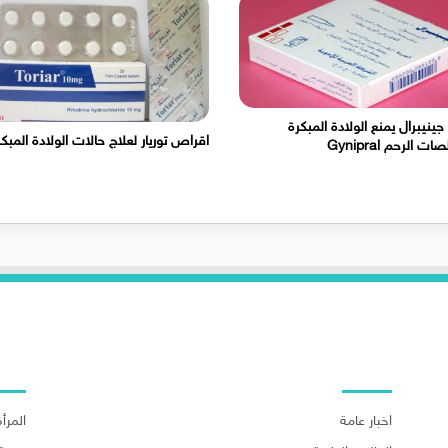
 جينيبرال يمنع الولادة المبكرة
اقراص توريار لعلاج حالات الولادة المبك
ت الرحم Gynipral
اهم الاقسام
اهم ا
اخبار عامة
المرأة