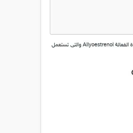
اقراص جيستانون للوقاية من الإجهاض المهدد وفقدان الحمل المتكرر Gestanon والدواء يحتوي على المادة الفعالة Allyoestrenol والتى تستعمل