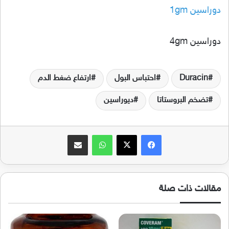
دوراسين 1gm
دوراسين 4gm
Duracin
احتباس البول
ارتفاع ضغط الدم
تضخم البروستاتا
ديوراسين
فيسبوك
‫X
واتساب
مشاركة عبر البريد
مقالات ذات صلة