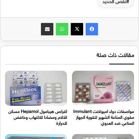
نقص الحديد
فيسبوك
‫X
واتساب
مشاركة عبر البريد
مقالات ذات صلة
مواصفات دواء اميولانت Immulant
اقراص هيبامول Hepamol مسكن
مقوي المناعة الشهير لتقوية الجهاز
للالام ومضادا للالتهاب وخافض
المناعي ضد العدوي
للحرارة