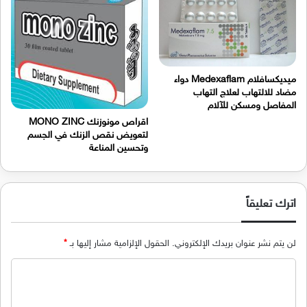
ميديكسافلام Medexaflam دواء
مضاد للالتهاب لعلاج التهاب
المفاصل ومسكن للآلام
اقراص مونوزنك MONO ZINC
لتعويض نقص الزنك في الجسم
وتحسين المناعة
اترك تعليقاً
لن يتم نشر عنوان بريدك الإلكتروني.
الحقول الإلزامية مشار إليها بـ
*
ا
ل