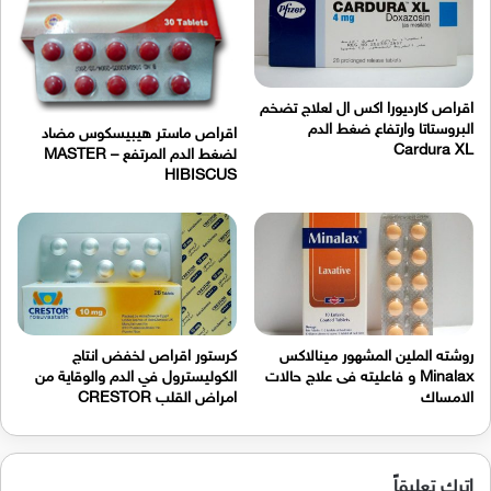
اقراص كارديورا اكس ال لعلاج تضخم
البروستاتا وارتفاع ضغط الدم
اقراص ماستر هيبيسكوس مضاد
Cardura XL
لضغط الدم المرتفع MASTER –
HIBISCUS
روشته الملين المشهور مينالاكس
كرستور اقراص لخفض انتاج
Minalax و فاعليته فى علاج حالات
الكوليسترول في الدم والوقاية من
الامساك
امراض القلب CRESTOR
اترك تعليقاً