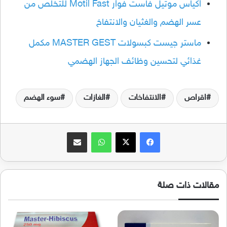
اكياس موتيل فاست فوار Motil Fast للتخلص من
عسر الهضم والغثيان والانتفاخ
ماستر جيست كبسولات MASTER GEST مكمل
غذائي لتحسين وظائف الجهاز الهضمي
اقراص
الانتفاخات
الغازات
سوء الهضم
فيسبوك
‫X
واتساب
مشاركة عبر البريد
مقالات ذات صلة