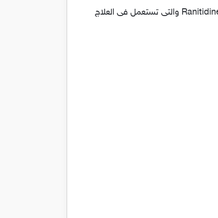
اكياس راني لعلاج الحموضة والانتفاخ وقرحة المعدة وعسر الهضم Rani والدواء يحتوي على المادة الفعالة Ranitidine والتى تستعمل فى العلاج