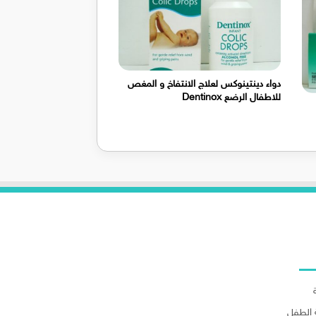
دواء دينتينوكس لعلاج الانتفاخ و المغص
للاطفال الرضع Dentinox
لاقسام
الطفل