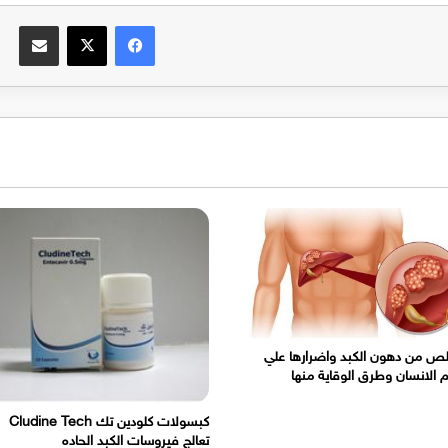
فيسبوك
‫X
مشاركة عبر الب
لص من دهون الكبد واضرارها علي
الانسان وطرق الوقاية منها
كبسولات كلودين تك Cludine Tech
تعالج فيروسات الكبد الحاده