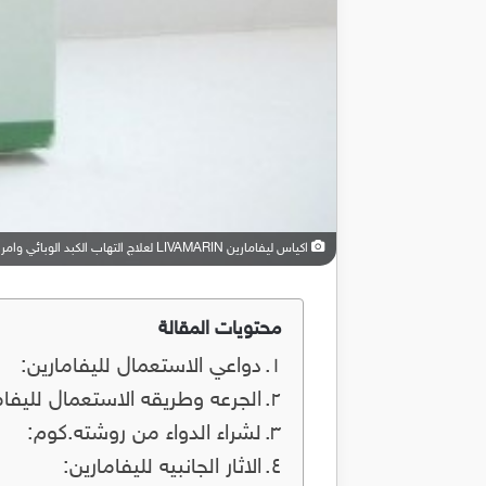
اكياس ليفامارين LIVAMARIN لعلاج التهاب الكبد الوبائي وامراض الكبد
محتويات المقالة
دواعي الاستعمال لليفامارين:
الجرعه وطريقه الاستعمال لليفام
لشراء الدواء من روشته.كوم:
الاثار الجانبيه لليفامارين: