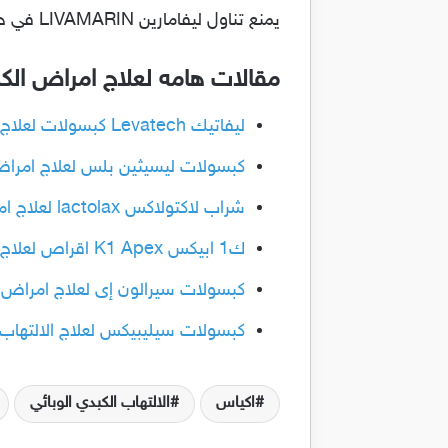
يمنع تناول ليفامارين LIVAMARIN في حالات الحمل والرضاعه لانه غير امن في هذه الفتره ويجب استشاره الطبيب اولا.
مقالات هامه لعلاج امراض الكب
ليفاتيك Levatech كبسولات لعلاج امراض الكبد والتهاب الكبد الوبائي
كبسولات ليسيثين بلس لعلاج امراض ا
شراب لاكتولاكس lactolax لعلاج امراض الكبد والامساك المزمن
ك1 ابيكس K1 Apex اقراص لعلاج امراض الكبد وايقاف النزيف
كبسولات سيرالون إى لعلاج امراض الكب
كبسولات سيليبيكس لعلاج الالتهاب الكب
اكياس
الالتهاب الكبدي الوبائي