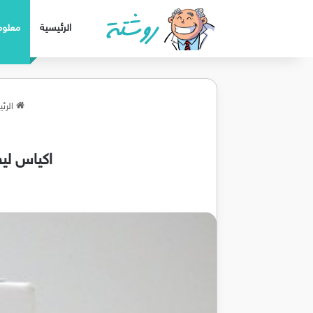
الرئيسية
معلوم
الرئي
اكياس ليفامارين LIVAMARIN لعلاج الت