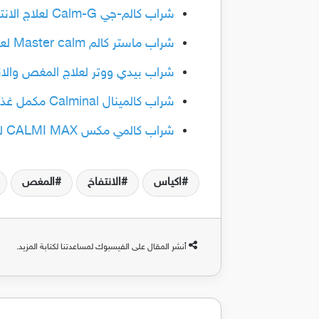
شراب كالم-جي Calm-G لعلاج الانتفاخات والتقلصات والمغص عند الرضع
شراب ماستر كالم Master calm لعلاج الانتفاخات والمغص عند الاطفال الرضع
شراب بيدي ووتر لعلاج المغص والانتفاخات
شراب كالمينال Calminal مكمل غذائي لعلاج حالات الانتفاخات والتقلصات عند الاطفال
شراب كالمي مكس CALMI MAX لعلاج الانتفاخات وعسر الهضم للرضع وحديثي الولادة
اكياس
الانتفاخ
المغص
أنشر المقال على الفيسبوك لمساعدتنا لكتابة المزيد.