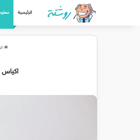
الرئيسية
معلوم
الر
اكياس م