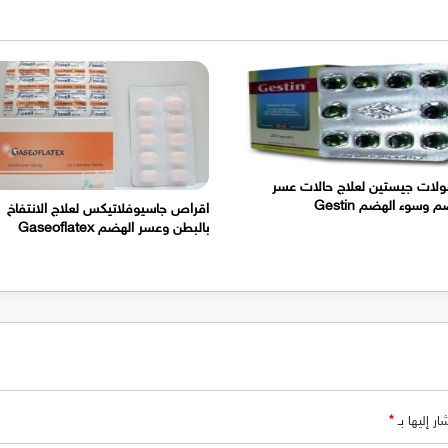
لات جيستين لعلاج حالات عسر
 وسوء الهضم Gestin
اقراص جاسيوفلاتيكس لعلاج الانتفاخ
بالبطن وعسر الهضم Gaseoflatex
ر إليها بـ
*