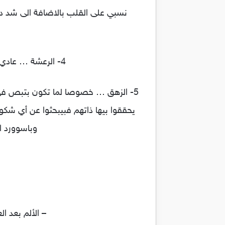
نسبي على القلب بالاضافة الى شد دك
4- الرعشة … عادي انها تحصل لأن جسمك بعد التخدير النصفي بيفقد حرارة ..بعيدا عن ان البنج له هيبة
5- الزهق … خصوصا لما تكون بتبص في 
يحققوا بيها ذاتهم فبيبحثوا عن أي شكو
وباسوورد ا
– الألم بعد ا