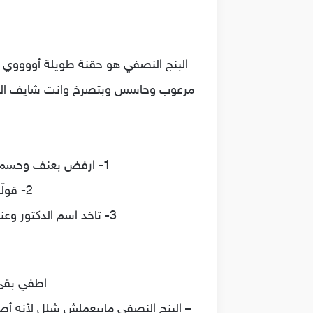
البنج النصفي هو حقنة طويلة أووووي ,
مرعوب وحاسس وبتصرخ وانت شايف الجراح
1- ارفض بعنف وحسم وغباء وماتخليهوش يخدعك بكلامه الرقيق ووعوده المعسولة.. ماتبعش روحك للشيطان
2- قولّه انك عامل عملية في ضهرك ..هيخاف ويتقي الله ويمكن يشهر اسلامه
3- تاخد اسم الدكتور وعنوان المستشفى وملفك الطبي وتطلع فورا على الأستاذ وائل الابراشي وهو هيقوم باللازم
اطفي بقى 
– البنج النصفي مابيعملش شلل لأنه أصلا