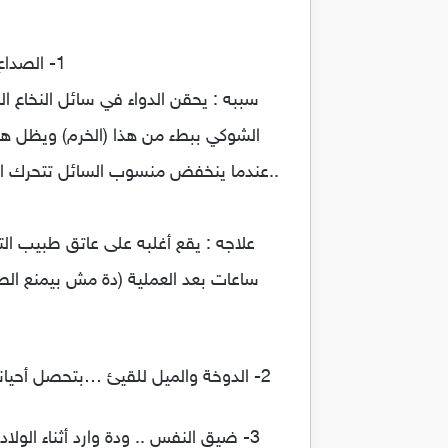
1- الصداع ..ممكن يحصل وممكن لأ ,وأحيانا بيبقى مزعج وبيستمر لأيام بعد العملية .
سببه : يحقن الدواء في سائل النخاع ال
الشوكي ببطء من هذا (الخرم) ويظل هذا
..عندما ينخفض منسوب السائل تتحرك الب
علاجه : يقع أغلبه على عاتق طبيب
ساعات بعد العملية (دة مش بيمنع الصد
2- الدوخة والميل للقيئ …بتحصل أحيانا وبتبقى نتيجة انخفاض ضغط الدم ودة طبيعي بعد التخدير النصفي ..وبيعالجها دكتور التخدير في ساعتها
3- ضيق النفس .. ودة وارد أثناء الو