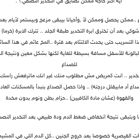
*ايه اكتر حاجة ممكن تضايق في التخدير النصفي؟ :
شوكي بعد أن تخترق ابرة التخدير طبقة الجلد .. تترك الابرة (خرم
 التسريب حتى يحدث الالتئام بعد فترة ..المخ عائم في هذا السائل
الونة للأسفل مسافة بسيطة للغاية لكنها بشكل معين ونتيجة الش
للصداع
 التخدير .. انت كمريض مش مطلوب منك غير انك ماترفعش راسك
اع أد مابيقلل درجته) .. واذا حصل الصداع بنبدأ بالمسكنات العاد
والقهوة (عشان مادة الكافيين) ..حزام بطن ونوم بدون مخدة
لادات القيصرية خصوصا بعد خروج الجنين ..كل الدم اللي في المشيم