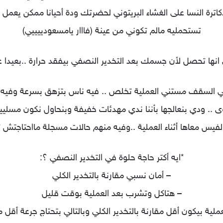
اترة النسا على الغشاء البريتوني لحضرتك ودة أحيانا ممكن يعم
تستحمليه مالم تكوني من عينة (فااار يامسعودييييي)
السقف مستني العملية تخلص .. فيه ناس بتزهق بسرعة وفيه نا
ى .. ودي بنعالجها بأننا ندي مهدئات خفيفة وبنحاول نكون مسليي
لفيس معاها أثناء العملية ..وفيه منهم حالات مسجلة مااحتاجتش ت
*ايه أكتر حاجة حلوة في التخدير النصفي ؟:
– أمان نسبي مقارنة بالتخدير الكلي
– هتاكل وتشرب بعد العملية بوقت قليل
لعملية بيكون أقل مقارنة بالتخدير الكلي وبالتالي بتحتاج جرعة أقل