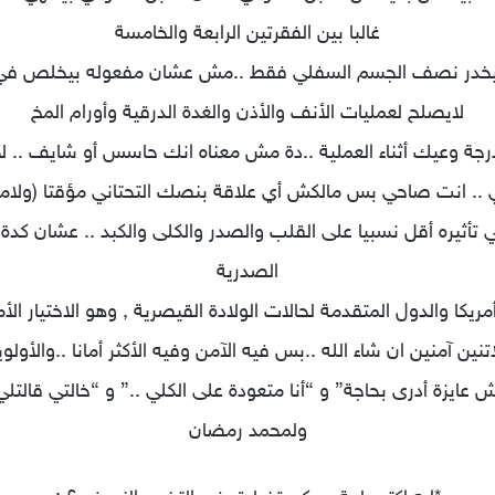
غالبا بين الفقرتين الرابعة والخامسة
يخدر نصف الجسم السفلي فقط ..مش عشان مفعوله بيخلص في (نص
لايصلح لعمليات الأنف والأذن والغدة الدرقية وأورام المخ
جة وعيك أثناء العملية ..دة مش معناه انك حاسس أو شايف .. لأ
ي .. انت صاحي بس مالكش أي علاقة بنصك التحتاني مؤقتا (ولامؤ
صفي تأثيره أقل نسبيا على القلب والصدر والكلى والكبد .. عشان
الصدرية
مريكا والدول المتقدمة لحالات الولادة القيصرية , وهو الاختيار الأ
نين آمنين ان شاء الله ..بس فيه الآمن وفيه الأكثر أمانا ..والأولو
 عايزة أدرى بحاجة” و “أنا متعودة على الكلي ..” و “خالتي قالتلي
ولمحمد رمضان