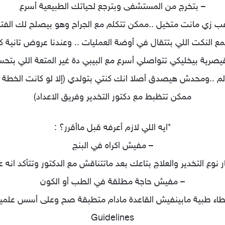
– بتخرج من المستشفى وبترجع لحياتك الطبيعية أسرع
رعب زي مانت متخيل ..ممكن تتكلم مع الجراح وهو بيصلح لك ال
ع النكت اللي بتتقال في أوضة العمليات .. وعندنا عروض تانية كت
القيصرية بيخليكي تتواصلي أسرع مع البيبي دة غير المتعة اللي بتح
لم ..ومحدش هيصدق أصلا انك كنتي بتولدي (إلا لو كانت الخطة
ممكن تتظبط مع دكتور التخدير وفريق الاعداد)
*ايه اللي لازم أعرفه قبل ماأقرر؟ :
– مفيش اكراه في البنج
ر نوع التخدير والعلاج بتاعك بعد ماتتناقش مع الدكتور وتتأكد انه
– مفيش حاجة مطلقة في الطب أو الكون
اء طبية مابينفيش القاعدة مادام متطبقة صح وعلى أسس علمية و
Guidelines