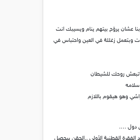
ا عشان يروّح بيتهم ينام ويسيبك انت
ت وبتعمل زغللة في العين واحتباس في
ن دول ….
 الفقرة القطنية الأولى ..الحقن بيحصل