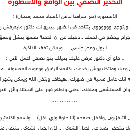
التخدير النصفي بين الواقع والأسطورة
الأسطورة (مع احترامنا لدقن الأستاذ محمد رمضان) :
وبتوجع أووووووي بتتاخد في الضهر ,بيديهالك دكتور مايعرفش ربن
 بيقطّع في لحمك ..ناهيك عن ان الحقنة نفسها بتشلّ وبتموّ
البول وعجز جنسي…. ويمكن تفقد الذاكرة
.. فلو أي دكتور عرض ع
ليك يديلك بنج نصفي اعمل الآتي :
…………….
التلفزيون ,واقفل صفحة (انا حلوة وزي الفل)… واسمع الكلمتي
 بيتحقن بعيد عن الحبل الشوكي .. لأن الحبل الشوكي بينتهي عند