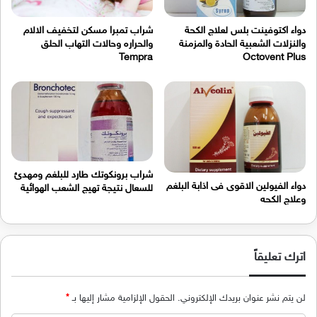
دواء اكتوفينت بلس لعلاج الكحة
شراب تمبرا مسكن لتخفيف الالام
والنزلات الشعبية الحادة والمزمنة
والحراره وحالات التهاب الحلق
Tempra
Octovent Plus
شراب برونكوتك طارد للبلغم ومهدئ
دواء الفيولين الاقوى فى اذابة البلغم
للسعال نتيجة تهيج الشعب الهوائية
وعلاج الكحه
اترك تعليقاً
لن يتم نشر عنوان بريدك الإلكتروني.
الحقول الإلزامية مشار إليها بـ
*