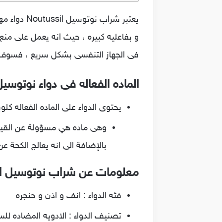
يعتبر شرا
و بفاعليه كبيره ، حيث انه يعمل على من
فى الجهاز التنفسى بشكل سريع ، فسوف نتعرف على روشته دواء outussil
الماده الفعاله فى دواء نوتوسيل utussil
يحتوى الدواء على الماده الفعاله كلو
وهى ماده هي مسؤولة عن القيام
‏بالإضافة الى انه يعالج الكح
معلومات عن شراب نوتوسيل Noutussil
فئه الدواء : انف و اذن و حنجره
تصنيف الدواء : الادويه المضاده لل