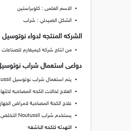
الاسم العلمى : كلوبراستين
الشكل الصيدلي : شراب
الشركه المنتجه لدواء نوتوسيل Noutussil
من انتاج شركه كيميفارم للصناعات ال
دواعى استعمال شراب نوتوسيل utussil
يتم استعمال شراب نوتوسيل Noutussil فى التخفيف من الكحه المصاحبه لنزلات البرد و الانفلونزا
العلاج لحالات الكحه المصاحبه لالتها
علاج الكحة المصاحبة لامراض الجهاز
يستخدم شراب Noutussil التخلص من الكحه الناتجه عن حساسية الصدر
التهدئه للكحه الناشف
ه