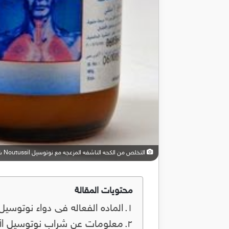
التخلص من الكحه الناشفه المزعجه مع نوتوسيل Noutussil شراب الخالي من السكر
محتويات المقالة
الماده الفعاله فى دواء نوتوسيل outussil
معلومات عن شراب نوتوسيل Noutussil