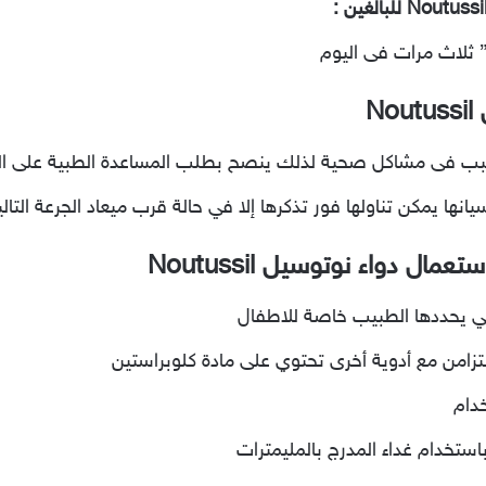
للبالغين :
N
تتسبب فى مشاكل صحية لذلك ينصح بطلب المساعدة الطبية على ال
نها يمكن تناولها فور تذكرها إلا في حالة قرب ميعاد الجرعة التالي
ل دواء نوتوسيل Noutussil
لتي يحددها الطبيب خاصة للاطفال
زامن مع أدوية أخرى تحتوي على مادة كلوبراستين
دام
ستخدام غداء المدرج بالمليمترات