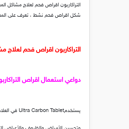
شكل اقراص فحم نشط ، تعرف على المعلو
التراكاربون اقراص فحم لعلاج مش
دواعي استعمال اقراص التراكاربو
يستخدمUltra Carbon Tablet في العلاج والسيطرة والوقاية،
وتحسين الأمراض والظروف والأعراض التا