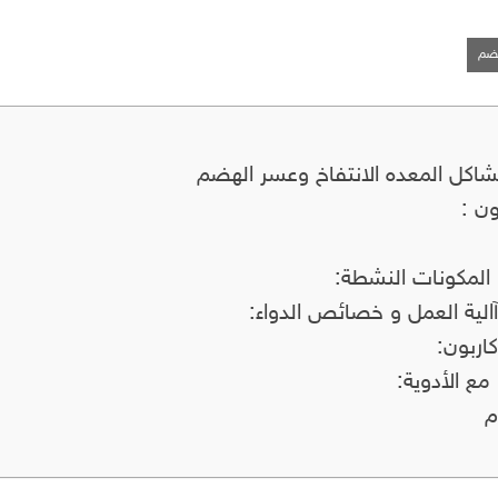
هضم
شاكل المعده الانتفاخ وعسر الهضم
ن :
اربون:
وم