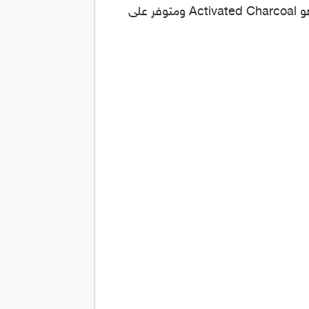
التراكاربون اقراص فحم لعلاج مشاكل المعده الانتفاخ وعسر الهضم Ultra Carbon والاسم العلمي للدواء هو Activated Charcoal ومتوفر على