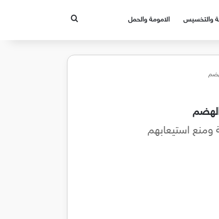
بحث عن
قة والتخسيس
الامومة والحمل
لهضم
الهضم