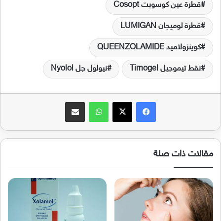
قطرة عين كوسوبت Cosopt
قطرة لوميجان LUMIGAN
كوينزولاميد QUEENZOLAMIDE
نقط تيموجيل Timogel
نيولول جل Nyolol
فيسبوك
‫X
واتساب
مشاركة عبر البريد
مقالات ذات صلة