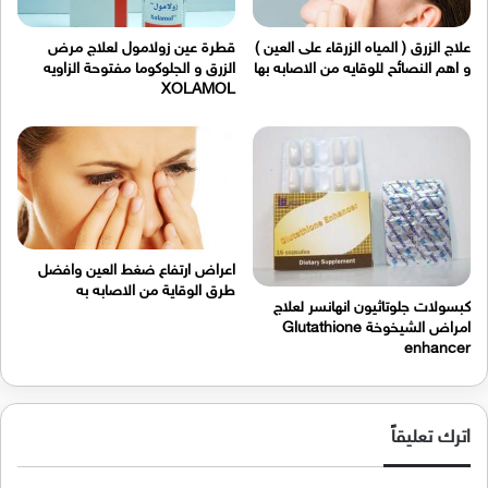
علاج الزرق ( المياه الزرقاء على العين )
قطرة عين زولامول لعلاج مرض
و اهم النصائح للوقايه من الاصابه بها
الزرق و الجلوكوما مفتوحة الزاويه
XOLAMOL
اعراض ارتفاع ضغط العين وافضل
طرق الوقاية من الاصابه به
كبسولات جلوتاثيون انهانسر لعلاج
امراض الشيخوخة Glutathione
enhancer
اترك تعليقاً