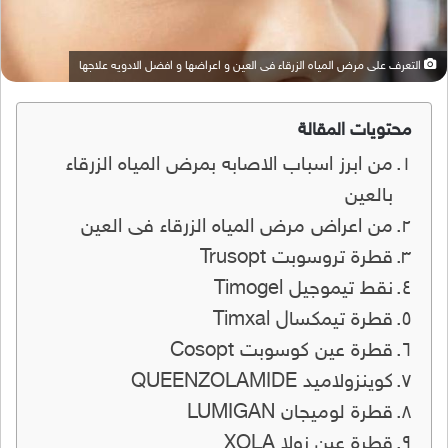
التعرف على مرض المياه الزرقاء فى العين و اعراضها و افضل الادويه علاجها
محتويات المقالة
من ابرز اسباب الاصابه بمرض المياه الزرقاء
بالعين
من اعراض مرض المياه الزرقاء فى العين
قطرة تروسوبت Trusopt
نقط تيموجيل Timogel
قطرة تيمكسال Timxal
قطرة عين كوسوبت Cosopt
كوينزولاميد QUEENZOLAMIDE
قطرة لوميجان LUMIGAN
قطرة عين زولا XOLA