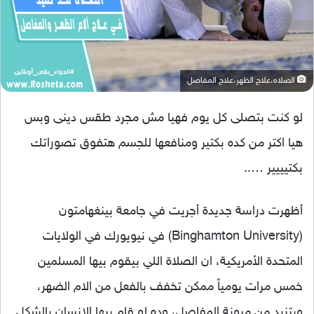
الصلاه،علاج الظهر،علاج المفاصل
لو كنت بتصلى كل يوم فهيا مش مجرد طقس دينى وبس
هيا اكتر من كده بكتير ومنافعها للجسم هتفوق تصوراتك
بكتيييير …..
أظهرت دراسة جديدة أجريت في جامعة بينغهامتون
(Binghamton University) في نيويورك في الولايات
المتحدة الأمريكية، ان الصلاة اللي بيقوم بيها المسلمين
خمس مرات يومياً ممكن تخفف بالفعل من الام الضهر،
وبتزيد من مرونة المفاصل، وده لو قام بيها الإنسان بالشكل