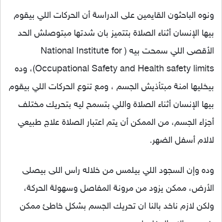
ونوه الباحثون القايمين على الدراسة أن الحركات اللي بيقوم
بيها الإنسان أثناء الصلاة بتتميز بان شدتها مبتوصلش الحد
الأقصى اللي سمحت بيه ( National Institute for
Occupational Safety and Health safety limits)، وده
بيخليها امنة مبتأذيش الجسم ، ومع تنوع الحركات اللي بيقوم
بيها الإنسان أثناء الصلاة واللي بتسمح ليه بتحريك مختلف
أجزاء الجسم، من الممكن أن يتم اعتبار الصلاة علاج طبيعي
لالام أسفل الضهر.
وده وإن السجود اللي بيلمس من خلاله راس اللى بيصلى
الأرض، ممكن يزود من مرونة المفاصل وسهولة الحركة،
ولكن لازم ناخد بالنا ان تحريك الجسم بشكل خاطئ ممكن