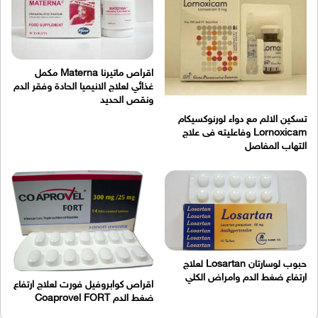
اقراص ماتيرنا Materna مكمل
غذائي لعلاج الانيميا الحادة وفقر الدم
ونقص الحديد
تسكين الالم مع دواء لورنوكسيكام
Lornoxicam وفاعليته فى علاج
التهاب المفاصل
حبوب لوسارتان Losartan لعلاج
ارتفاع ضغط الدم وامراض الكلي
اقراص كوابروفيل فورت لعلاج ارتفاع
ضغط الدم Coaprovel FORT