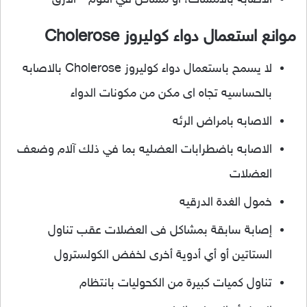
الاصابه بالامساك، أو مشاكل في النوم ” الارق “
موانع استعمال دواء كوليروز Cholerose
لا يسمح باستعمال دواء كوليروز Cholerose بالاصابه
بالحساسيه تجاه اى مكن من مكونات الدواء
الاصابه بامراض الرئه
الاصابه باضطرابات العضليه بما في ذلك آلام وضعف
العضلات
خمول الغدة الدرقيه
إصابة سابقة بمشاكل فى العضلات عقب تناول
الستاتين أو أي أدوية أخرى لخفض الكولسترول
تناول كميات كبيرة من الكحوليات بانتظام