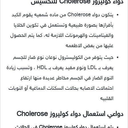
دواء كوليروز Cholerose للتخسيس
يتكون دواء Cholerose من ماده شمعيه يقوم الكبد
بأفرازها بصورة طبيعية وتستعمل في تكوين الخلايا
والفيتامينات والهرمونات اللازمة له، كما يتم الحصول
عليها من بعض الاطعمه
حيث يتوفر من الكوليسترول نوعان نوع ضار للجسم
يعرف بـ LDL ونوع مفيد يعرف بـ HDL ، وتسبب زيادة
النوع الضار في الجسم مخاطر عديدة منها ارتفاع
احتمالات الاصابه بحالات السكتات الدماغية أو النوبات
القلبيه
دواعي استعمال دواء كوليروز Cholerose
يتم استعمال دواء كوليروز Cholerose فى الحالات