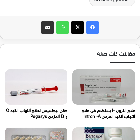
انتيفين 5million
فيسبوك
‫X
واتساب
مشاركة عبر البريد
مقالات ذات صلة
علاج انترون -ا يستخدم فى علاج
حقن بيجاسيس لعلاج التهاب الكبد C
التهاب الكبد المزمن Intron -A
و B المزمن Pegasys