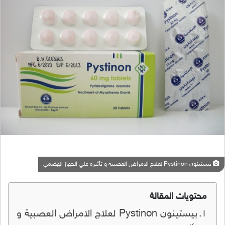
بيستينون Pystinon لعلاج الامراض العصبية و تأثيره علي الجهاز الهضمي
محتويات المقالة
بيستينون Pystinon لعلاج الامراض العصبية و