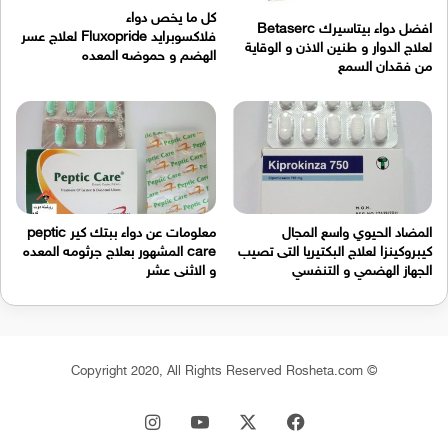
كل ما يخص دواء
افضل دواء بيتاسيرك Betaserc
فلاكسوبرايد Fluxopride لعلاج عسر
لعلاج الدوار و طنين الاذن و الوقاية
الهضم و حموضه المعده
من فقدان السمع
المضاد الحيوي واسع المجال
معلومات عن دواء ببتك كير peptic
كيبروكينزا لعلاج البكتيريا التى تصيب
care المشهور بعلاج جرثومه المعده
الجهاز الهضمي و التنفسي
و الاثنى عشر
© Copyright 2020, All Rights Reserved Rosheta.com
‫X
فيسبوك
‫YouTube
انستقرام