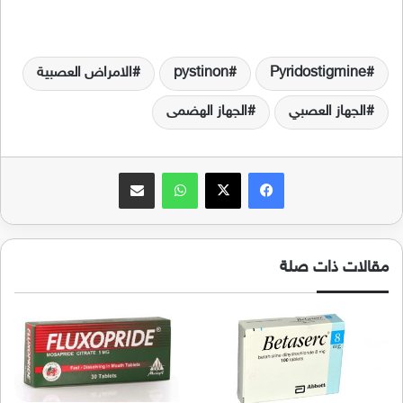
Pyridostigmine
pystinon
الامراض العصبية
الجهاز العصبي
الجهاز الهضمى
فيسبوك
‫X
واتساب
مشاركة عبر البريد
مقالات ذات صلة