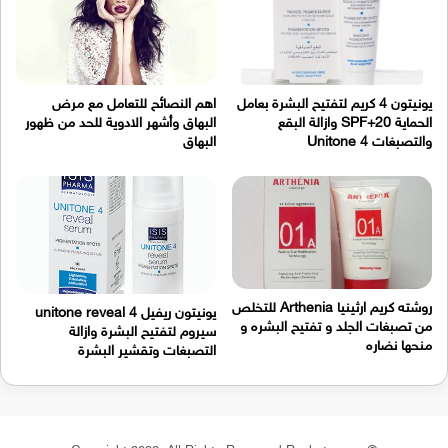
يونيتون 4 كريم لتفتيح البشرة بعامل
اهم النصائح للتعامل مع مرض
الحماية SPF+20 وازالة البقع
البهاق وأشهر الادوية للحد من ظهور
والتصبغات Unitone 4
البهاق
روشته كريم ارثينيا Arthenia للتخلص
يونيتون ريفيل 4 unitone reveal
من تصبغات الجلد و تفتيح البشره و
سيروم لتفتيح البشرة وازالة
منحها نضاره
التصبغات وتقشير البشرة