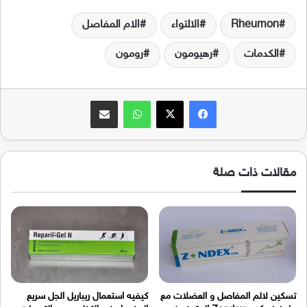
Rheumon
الالتواء
الام المفاصل
الكدمات
رهيومون
رومون
فيسبوك
‫X
واتساب
مشاركة عبر البريد
مقالات ذات صلة
تسكين لالم المفاصل و العضلات مع
كيفيه استعمال ريباريل الجل سريع