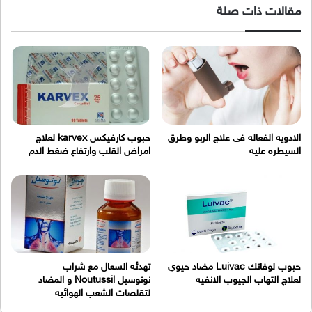
مقالات ذات صلة
الادويه الفعاله فى علاج الربو وطرق
حبوب كارفيكس karvex لعلاج
السيطره عليه
امراض القلب وارتفاع ضغط الدم
حبوب لوفاتك Luivac مضاد حيوي
تهدئه السعال مع شراب
لعلاج التهاب الجيوب الانفيه
نوتوسيل Noutussil و المضاد
لتقلصات الشعب الهوائيه