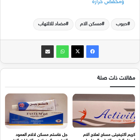
ومخفض حراره
حبوب
مسكن الام
مضاد للالتهاب
فيسبوك
‫X
واتساب
مشاركة عبر البريد
مقالات ذات صلة
كريم اكتيفيتى مساج لعلاج الام
جل فاستم مسكن لالام العمود