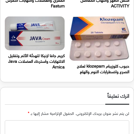
اسفل الظهر والتهاب المفاصل
الفقري والعضلات والتهابات النقرس
Fastum
ACTIVITY
كريم جافا ارنيكا لتهدئة الألم وتقليل
الالتهابات واسترخاء العضلات Java
حبوب كلوزيبام klozepam لعلاج
Arnica
الصرع واضطرابات النوم والهلع
اترك تعليقاً
لن يتم نشر عنوان بريدك الإلكتروني.
الحقول الإلزامية مشار إليها بـ
*
ا
ل