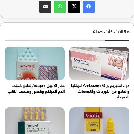
فيسبوك
‫X
واتساب
مشاركة عبر البريد
مقالات ذات صلة
دواء امبيزيم ج Ambezim-G للوقاية
عقار اكابريل Acapril لعلاج ضغط
والعلاج من التورمات والتجمعات
الدم المرتفع وقصور وضعف القلب
الدموية