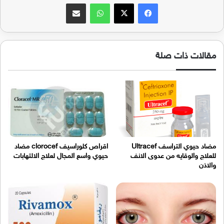
فيسبوك
‫X
واتساب
مشاركة عبر البريد
مقالات ذات صلة
مضاد حيوي التراسف Ultracef
اقراص كلوراسيف clorocef مضاد
للعلاج والوقايه من عدوى الانف
حيوي واسع المجال لعلاج الالتهابات
والاذن