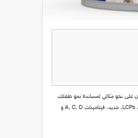
م هو الأجود للأطفال لأنه متوازن على نحو مثالي لمساندة نمو طفلك
وتقوية جهاز مناعته. ومع هذا٬ ٳذا كنت غير قادرة على الإرضاع٬ انشور يتضمن على خليط من الپريبايوتكس، LCPs، حديد، ڨيتامينات A, C, D و