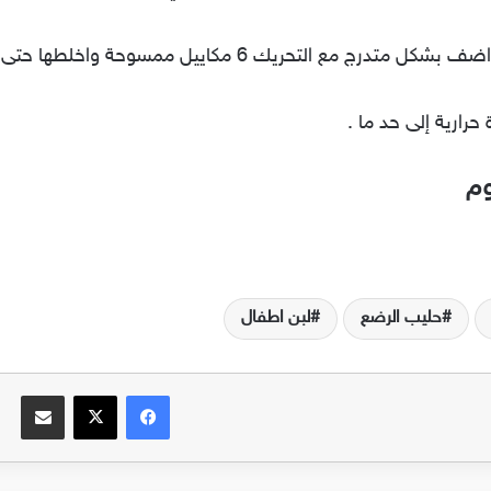
لتحريك 6 مكاييل ممسوحة واخلطها حتى تذوب تماما
وم
حليب الرضع
لبن اطفال
فيسبوك
‫X
مشاركة عبر البريد