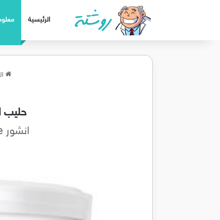
الرئيسية
معلوم
ال
حليب ان
انشور Ensure حليب للرضع لمساندة نمو طفلك وتقوية جهاز مناعته