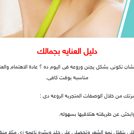
دليل العنايه بجمالك
ن تكونى بشكل يجنن وروعه فى اليوم ده ؟ عادة الاهتمام والعناي
مناسبه بوقت كافى.
بشرتك من خلال الوصفات المتجربه الروعه دى :
 اللى بتقلل نمو الشعر وتحصلى على جلد وبشره ناعمه زى مثلا منق