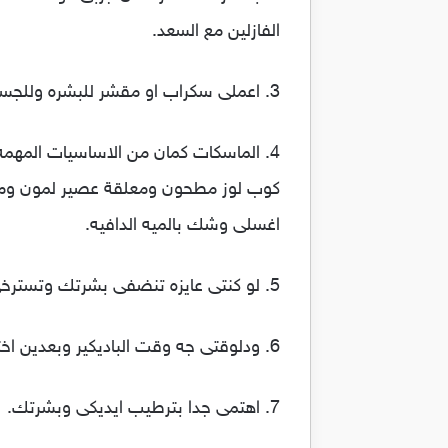
الفازلين مع السعد.
3. اعملى سكراب او مقشر للبشره وللجسم وللشفايف.
كوب لوز مطحون ومعلقة عصير لمون ومع
اغسلى وشك بالميه الدافيه.
5. لو كنتى عايزه تنضفى بشرتك وتسترخى شويه اعملى الفيشل المنزلى.
6. ودلوقتى جه وقت الباديكير وبعدين اختارى مانكيير مناسب ليكى على احدث صيحات الموضه.
7. اهتمى جدا بترطيب ايديكى وبشرتك.