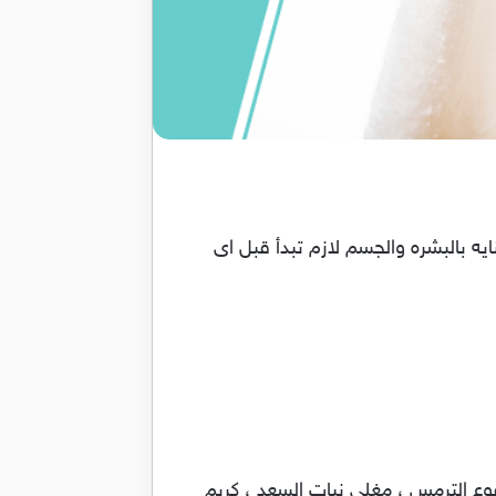
ه بالبشره والجسم لازم تبدأ قبل اى
وع الترمس ، مغلى نبات السعد ، كريم