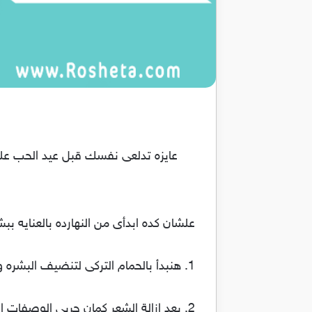
عايزه تدلعى نفسك قبل عيد الحب علشا
علشان كده ابدأى من النهارده بالعنايه ب
1. هنبدأ بالحمام التركى لتنضيف البشره وابحثى عن طريقته هتلاقيها بسهوله.
2. بعد ازالة الشعر كمان جربى الوصفات