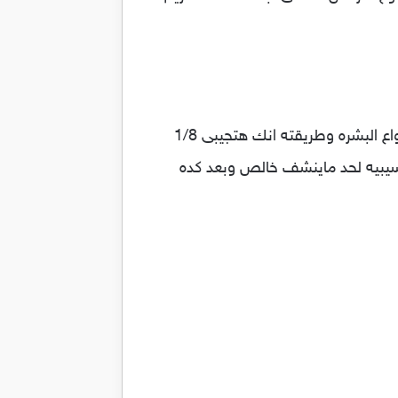
4. الماسكات كمان من الاساسيات المهمه لتنضيف البشره وتنقيتها زى مثلا قناع اللمون المنظف لجميع انواع البشره وطريقته انك هتجيبى 1/8
يبيه لحد ماينشف خالص وبعد كده