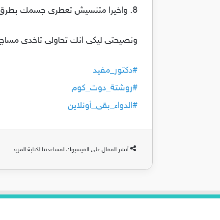
8. واخيرا متنسيش تعطرى جسمك بطرق طبيعيه علشان تكون ريحتك جذابه وهتلاقى طرق كتير فى الانترنت هتفيدك اوى.
ونصيحتى ليكى انك تحاولى تاخدى مساج م
#دكتور_مفيد
#روشتة_دوت_كوم
#الدواء_بقى_أونلاين
أنشر المقال على الفيسبوك لمساعدتنا لكتابة المزيد.