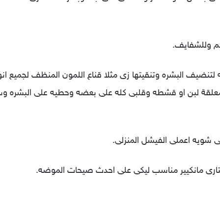
لقة لبن او قشطه وقلبى كله على بعضه وحطيه على البشره وس