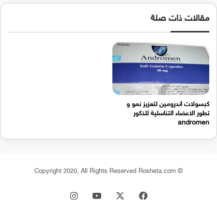
مقالات ذات صلة
كبسولات اندرومين لتعزيز نمو و
تطور الاعضاء التناسلية للذكور
andromen
© Copyright 2020, All Rights Reserved Rosheta.com
‫X
فيسبوك
‫YouTube
انستقرام