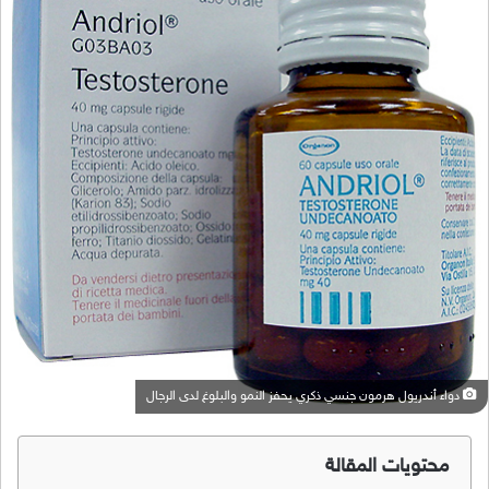
دواء أندريول هرمون جنسي ذكري يحفز النمو والبلوغ لدى الرجال
محتويات المقالة