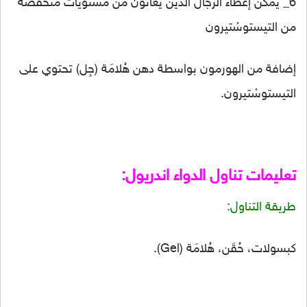
6_ يمكن إعطاء الرجال الذين يعانون من مستويات منخفضة
من التيستوسْتيرون
إضافة من الهورمون بواسطة دهن هُلامَة (جِل) تحتوي على
التيستوسْتيرون.
تعليمات تناول الدواء اندريول:
طريقة التناول:
كبسولات، حُقَن، هُلامَة (Gel).