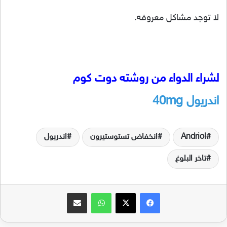
لا توجد مشاكل معروفه.
لشراء الدواء من روشته دوت كوم
اندريول
40mg
Andriol
انخفاض تستوستيرون
اندريول
تاخر البلوغ
فيسبوك
‫X
واتساب
مشاركة عبر البريد