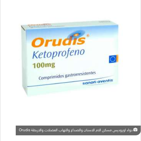
دواء اوروديس مسكن الام الاسنان والصداع والتهاب العضلات والاربطة Orudis