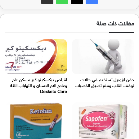
مقالات ذات صلة
حقن ايزوبرل تستخدم في حالات
اقراص ديكسكيتو كير مسكن عام
توقف القلب ومنع تضيق القصبات
وعلاج الام الاسنان و التهاباب اللثة
Dexketo Care