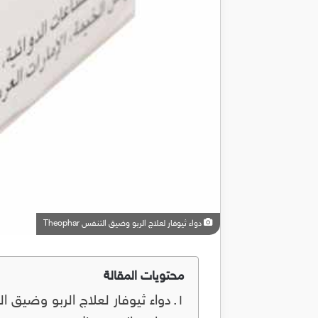
دواء ثيوفار لعلاج الربو وضيق التنفس Theophar
محتويات المقالة
دواء ثيوفار لعلاج الربو وضيق التنفس 