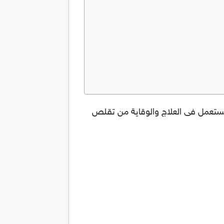
و وضيق التنفس Theophar والدواء يحتوي على المادة الفعالة Theophylline والتى تستعمل فى العلاج والوقاية من تقلص