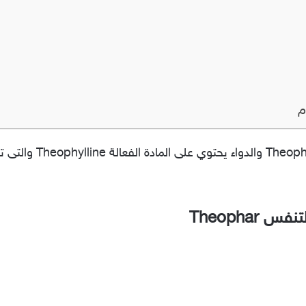
م
دواء ثيوفار لعلاج الرب
Theophar