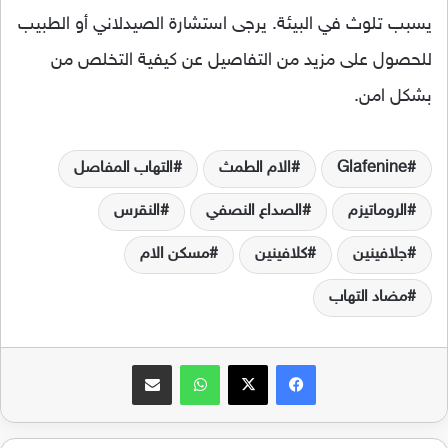
يسبب تلوث في البيئة. يرجى استشارة الصيدلاني أو الطبيب
للحصول على مزيد من التفاصيل عن كيفية التخلص من
بشكل امن.
Glafenine
الام الطمث
التهاب المفاصل
الروماتيزم
الصداع النصفي
النقرس
جلافينين
كلافينين
مسكن الام
مضاد التهاب
فيسبوك
‫X
واتساب
مشاركة عبر البريد