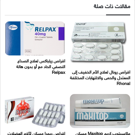
مقالات ذات صلة
اقراص ريلباكس لعلاج الصداع
النصفي الحاد مع أو بدون هالة
اقراص رونال لعلاج الأم الخفيف إلى
Relpax
المعتدل والحمى والالتهابات المختلفة
Rhonal
ماكسيتوب كريم Maxitop مسكن
اقراص ديمرا مسكن لآلام العضلات